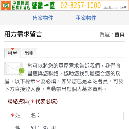
售案物件
租案物件
租方需求留言
買屋 /
首頁
租屋
出租
您可以將您的買屋需求告訴我們，我們將
盡速與您聯絡，協助您找到最適合您的房
屋，以下標示
＊
為必填，如果您已是本站會員，可於
下方直接登入後，自動帶出您個人基本資料。
聯絡資料(
＊
代表必填）
＊
姓 名：
性 別：
男