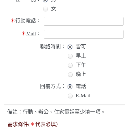
女
＊
行動電話：
＊
Mail：
聯絡時間：
皆可
早上
下午
晚上
回覆方式：
電話
E-Mail
備註：行動、辦公、住家電話至少填一項。
需求條件(
＊
代表必填）