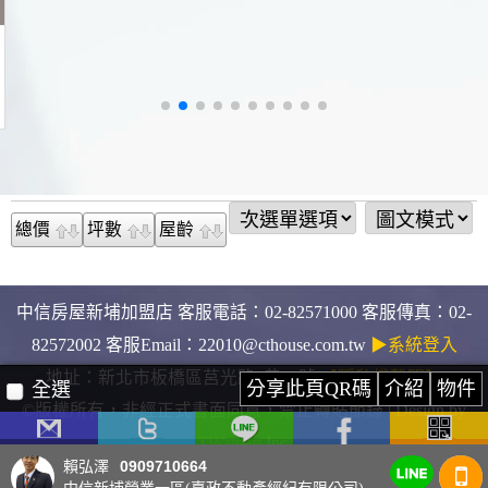
總價
坪數
屋齡
中信房屋新埔加盟店 客服電話：02-82571000 客服傳真：02-
82572002 客服Email：22010@cthouse.com.tw
▶系統登入
地址：新北市板橋區莒光路2巷35號
【隱私權聲明】
分享此頁QR碼
介紹
物件
全選
©版權所有，非經正式書面同意，禁止轉貼節錄 | Design by
TWsmart
Inc.
0909710664
賴弘澤