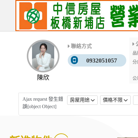
聯絡方式
品
0932051057
分
陳欣
公
客
不
Ajax request 發生錯
房屋用途
價格不限
誤[object Object]