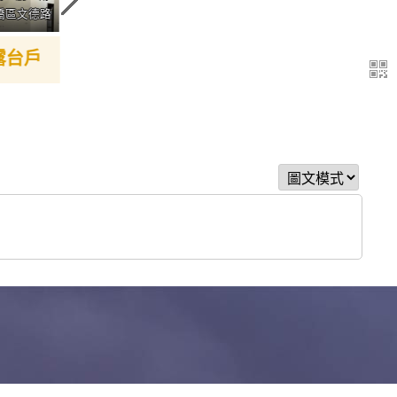
25.09
37.62
橋區文德路
大樓 /
坪
板橋區華江一路
大樓 /
坪
板
露台戶
帝國花園
帝國花園舒適套房+車位