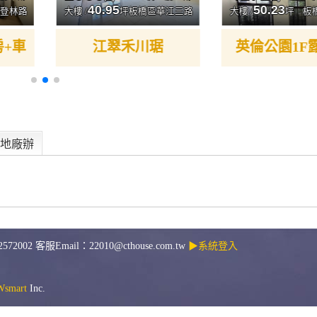
40.95
50.23
登林路
大樓 /
坪
板橋區華江三路
大樓 /
坪
板
房+車
江翠禾川琚
英倫公園1F
地廠辦
2 客服Email：22010@cthouse.com.tw
▶系統登入
smart
Inc.