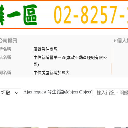
公司資訊
個人
牌名稱
優質房仲團隊
店名稱
中信新埔營業一區(嘉政不動產經紀有限公
司)
司名稱
中信房屋新埔加盟店
服人員
陳欣
0932051057
動產經紀人證號
（91）北縣字第第505號
Ajax request 發生錯誤[object Object]
坪數