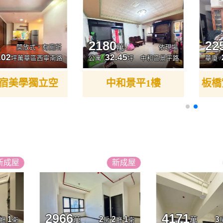
2180
22
萬
萬
開放式，有廁所
依現場
.02
32.45
坪
萬華區西寧南路
公寓 /
坪
中和區景平路
華廈 /
中和景平1樓
西門新宿美學獨立空間
新
成屋
新
成屋
2966
4171
1
2
2
1
3
萬
萬
廳
衛
房
廳
衛