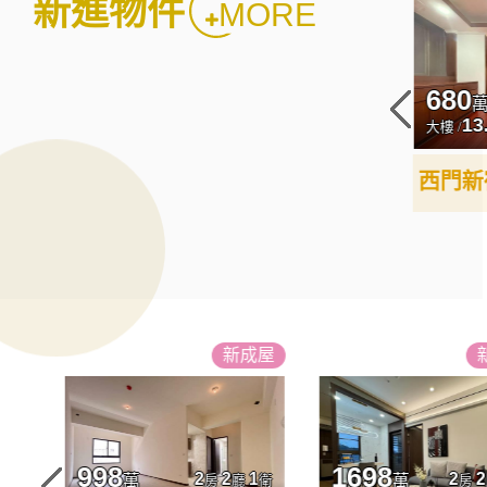
新進物件
MORE
3990
680
3
2
2
萬
停車位
房
廳
衛
59.37
13
坪
板橋區文化路一段
大樓 /
坪
板橋區華江三路
大樓 /
蛋B7車位
河藍灣舒適四改三房+B1電動樁車位
成屋
新
成屋
998
1698
1
2
2
1
2
2
萬
萬
衛
房
廳
衛
房