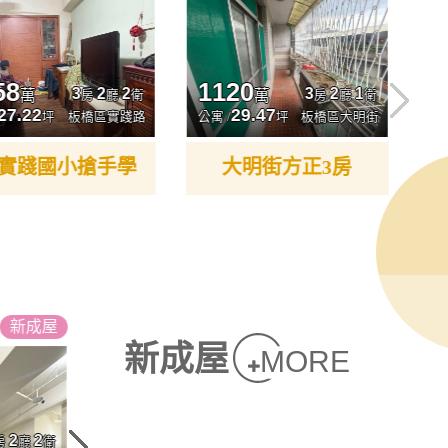
58
1120
3
2
2
3
2
1
萬
萬
房
廳
衛
房
廳
衛
27.22
29.47
坪
板橋區實踐路
公寓 /
坪
板橋區大明街
大明街方正3房
板橋實踐國小搶手學區1樓方便停車
新
成屋
新
成屋
新成屋
MORE
1698
2880
2
2
1
1
1
萬
萬
房
廳
衛
房
廳
衛