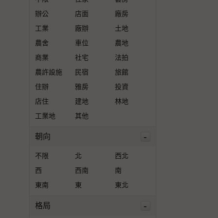
辦公
店面
廠房
工業
廠辦
土地
農舍
車位
農地
商業
社宅
法拍
農許設施
民宿
旅館
住辦
雅房
投資
店住
建地
林地
工業地
其他
-
朝向
不限
北
西北
西
西南
南
東南
東
東北
-
格局