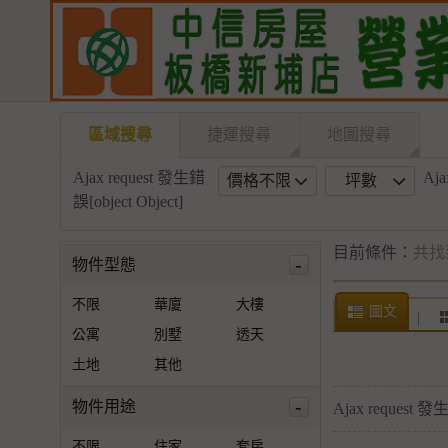
區域搜尋
捷運搜尋
地圖搜尋
Ajax request 發生錯
Aja
價格不限
坪數
誤[object Object]
目前條件：
共找
-
物件型態
不限
華廈
大樓
圖文
公寓
別墅
透天
土地
其他
-
物件用途
Ajax request 發生
不限
住家
套房