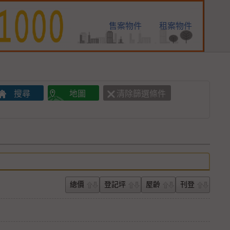
售案物件
租案物件
總價
登記坪
屋齡
刊登